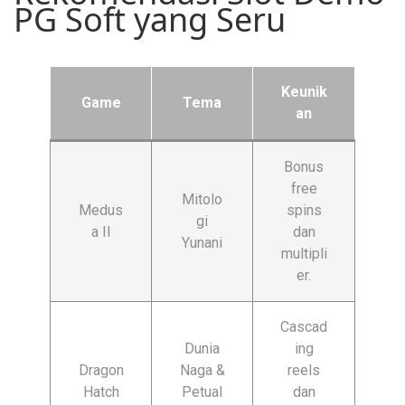
PG Soft yang Seru
Keunik
Game
Tema
an
Bonus
free
Mitolo
Medus
spins
gi
a II
dan
Yunani
multipli
er.
Cascad
Dunia
ing
Dragon
Naga &
reels
Hatch
Petual
dan