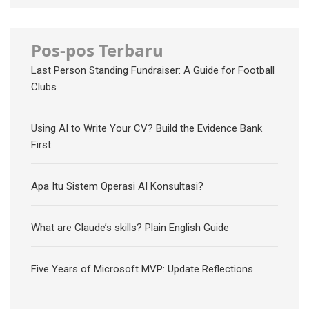
Pos-pos Terbaru
Last Person Standing Fundraiser: A Guide for Football
Clubs
Using AI to Write Your CV? Build the Evidence Bank
First
Apa Itu Sistem Operasi AI Konsultasi?
What are Claude’s skills? Plain English Guide
Five Years of Microsoft MVP: Update Reflections