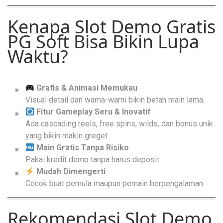
Kenapa Slot Demo Gratis
PG Soft Bisa Bikin Lupa
Waktu?
Grafis & Animasi Memukau
Visual detail dan warna-warni bikin betah main lama.
Fitur Gameplay Seru & Inovatif
Ada cascading reels, free spins, wilds, dan bonus unik
yang bikin makin greget.
Main Gratis Tanpa Risiko
Pakai kredit demo tanpa harus deposit.
Mudah Dimengerti
Cocok buat pemula maupun pemain berpengalaman.
Rekomendasi Slot Demo