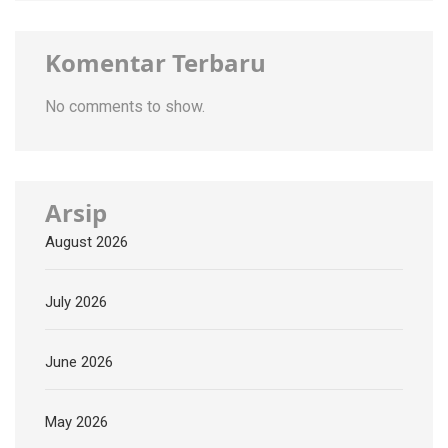
Komentar Terbaru
No comments to show.
Arsip
August 2026
July 2026
June 2026
May 2026