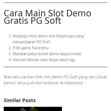
Cara Main Slot Demo
Gratis PG Soft
Kunjungi situs demo slot terpercaya yang
menyediakan PG Soft.
Pilih game favoritmu.
Mainkan pakai kredit demo tanpa modal.
Nikmati hiburan seru tanpa takut rugi.
Mau aku carikan link slot demo PG Soft yang seru buat
kamu?
situs judi slot terbesar di indonesia
Similar Posts