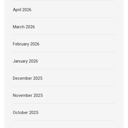
April 2026
March 2026
February 2026
January 2026
December 2025
November 2025
October 2025