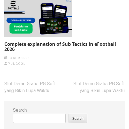
Complete explanation of Sub Tactics in eFootball
2026
13 APR 2026
PUNGGOL
Post
Slot Demo Gratis PG Soft
Slot Demo Gratis PG Soft
navigation
yang Bikin Lupa Waktu
yang Bikin Lupa Waktu
Search
Search