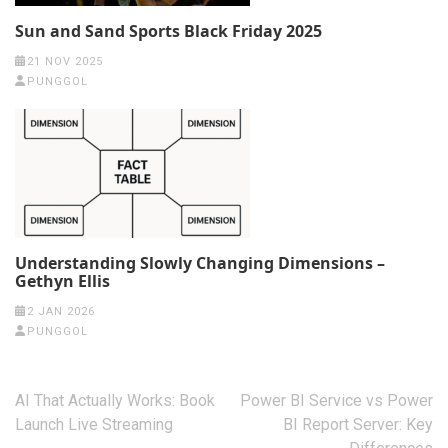
Sun and Sand Sports Black Friday 2025
21 NOV 2025
PUNGGOL
Understanding Slowly Changing Dimensions –
Gethyn Ellis
2 JAN 2026
PUNGGOL
Post
AI That Actually Works: Book
Power BI Service vs Power
navigation
Launch Live Streaming
BI Report Server: Key